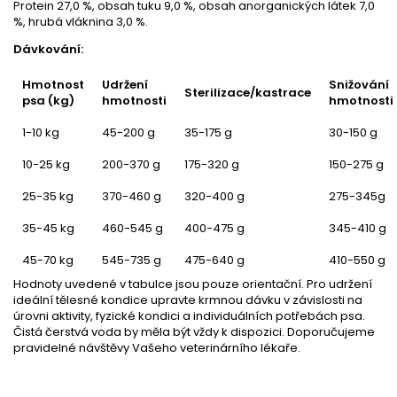
Protein 27,0 %, obsah tuku 9,0 %, obsah anorganických látek 7,0
%, hrubá vláknina 3,0 %.
Dávkování:
Hmotnost
Udržení
Snižování
Sterilizace/kastrace
psa (kg)
hmotnosti
hmotnosti
1-10 kg
45-200 g
35-175 g
30-150 g
10-25 kg
200-370 g
175-320 g
150-275 g
25-35 kg
370-460 g
320-400 g
275-345g
35-45 kg
460-545 g
400-475 g
345-410 g
45-70 kg
545-735 g
475-640 g
410-550 g
Hodnoty uvedené v tabulce jsou pouze orientační. Pro udržení
ideální tělesné kondice upravte krmnou dávku v závislosti na
úrovni aktivity, fyzické kondici a individuálních potřebách psa.
Čistá čerstvá voda by měla být vždy k dispozici. Doporučujeme
pravidelné návštěvy Vašeho veterinárního lékaře.