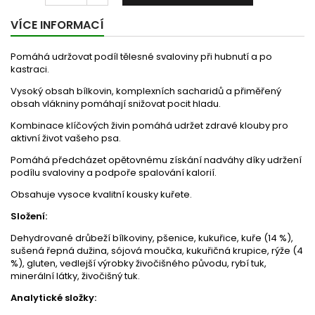
VÍCE INFORMACÍ
Pomáhá udržovat podíl tělesné svaloviny při hubnutí a po
kastraci.
Vysoký obsah bílkovin, komplexních sacharidů a přiměřený
obsah vlákniny pomáhají snižovat pocit hladu.
Kombinace klíčových živin pomáhá udržet zdravé klouby pro
aktivní život vašeho psa.
Pomáhá předcházet opětovnému získání nadváhy díky udržení
podílu svaloviny a podpoře spalování kalorií.
Obsahuje vysoce kvalitní kousky kuřete.
Složení:
Dehydrované drůbeží bílkoviny, pšenice, kukuřice, kuře (14 %),
sušená řepná dužina, sójová moučka, kukuřičná krupice, rýže (4
%), gluten, vedlejší výrobky živočišného původu, rybí tuk,
minerální látky, živočišný tuk.
Analytické složky: