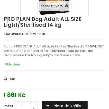
Zobrazit větší
PRO PLAN Dog Adult ALL SIZE
Light/Sterilised 14 kg
Kód skladu
SM-KRM13570
Purina® PRO PLAN® Adult All sizes Light or Sterilised s OPTIWEIGHT
pro všechna plemena psů s nadváhou nebo po kastraci.
Granulované krmivo s vysokým obsahem kuřete.
Skladem
Tisk
1 861 Kč
Přidat do košíku
Počet