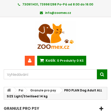
730911431, 739961298 Po-Pá od 8:00 do 16:00
info@zoomex.cz
Košík:
0
Produkty
0 Kč
Psi
Granule pro psy
PRO PLAN Dog Adult ALL
SIZE Light/Sterilised 14 kg
GRANULE PRO PSY