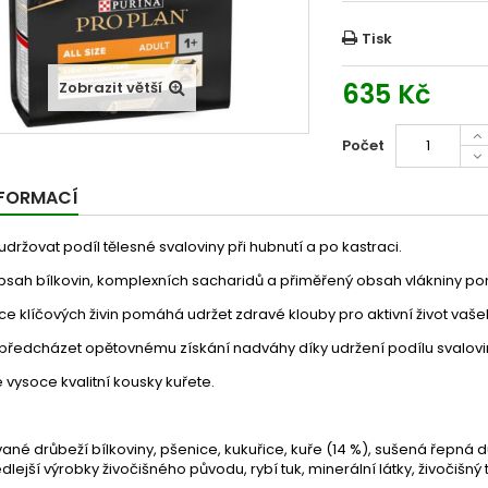
Tisk
635 Kč
Zobrazit větší
Počet
NFORMACÍ
ržovat podíl tělesné svaloviny při hubnutí a po kastraci.
sah bílkovin, komplexních sacharidů a přiměřený obsah vlákniny pom
 klíčových živin pomáhá udržet zdravé klouby pro aktivní život vaše
ředcházet opětovnému získání nadváhy díky udržení podílu svalovin
vysoce kvalitní kousky kuřete.
né drůbeží bílkoviny, pšenice, kukuřice, kuře (14 %), sušená řepná d
edlejší výrobky živočišného původu, rybí tuk, minerální látky, živočišný 