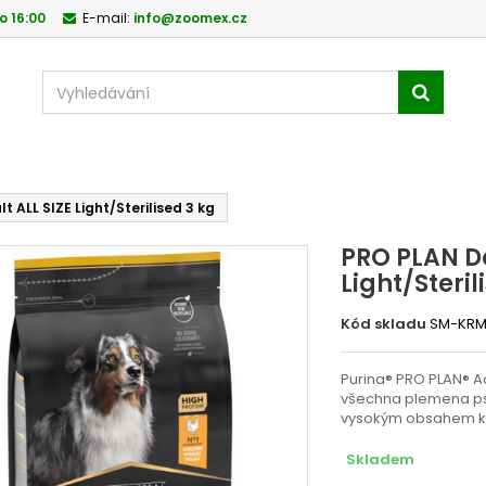
o 16:00
E-mail:
info@zoomex.cz
 ALL SIZE Light/Sterilised 3 kg
PRO PLAN Do
Light/Steril
Kód skladu
SM-KRM
Purina® PRO PLAN® Adu
všechna plemena ps
vysokým obsahem k
Skladem