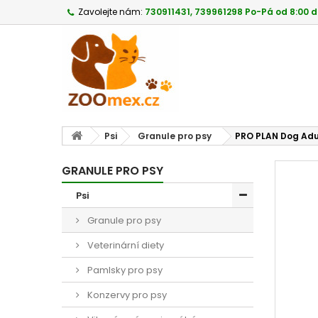
Zavolejte nám:
730911431, 739961298 Po-Pá od 8:00 d
Psi
Granule pro psy
PRO PLAN Dog Adult
GRANULE PRO PSY
Psi
Granule pro psy
Veterinární diety
Pamlsky pro psy
Konzervy pro psy