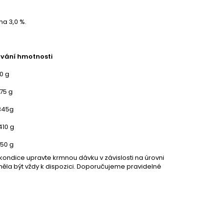
na 3,0 %.
ování hmotnosti
0 g
75 g
345g
410 g
50 g
kondice upravte krmnou dávku v závislosti na úrovni
y měla být vždy k dispozici. Doporučujeme pravidelné