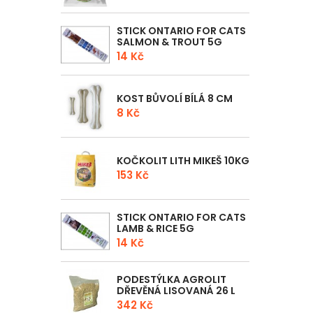
STICK ONTARIO FOR CATS
SALMON & TROUT 5G
14 Kč
KOST BŮVOLÍ BÍLÁ 8 CM
8 Kč
KOČKOLIT LITH MIKEŠ 10KG
153 Kč
STICK ONTARIO FOR CATS
LAMB & RICE 5G
14 Kč
PODESTÝLKA AGROLIT
DŘEVĚNÁ LISOVANÁ 26 L
342 Kč