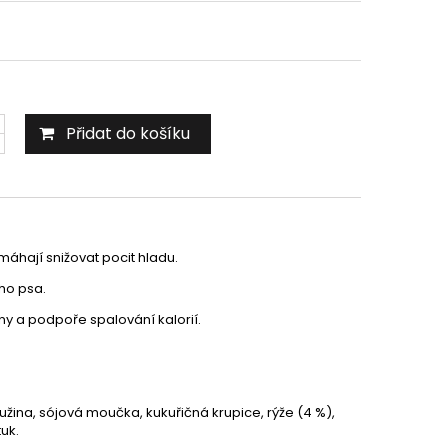
Přidat do košíku
áhají snižovat pocit hladu.
ho psa.
y a podpoře spalování kalorií.
užina, sójová moučka, kukuřičná krupice, rýže (4 %),
tuk.