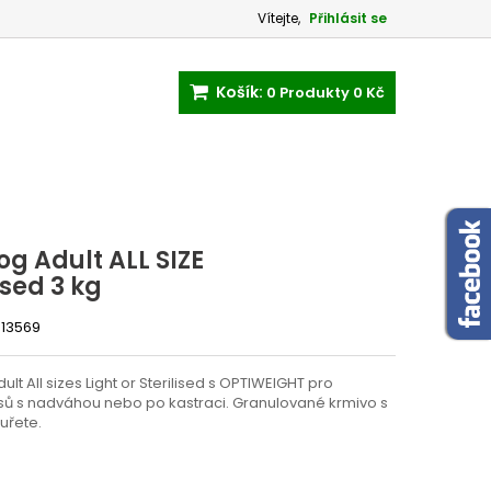
Vítejte,
Přihlásit se
Košík:
0
Produkty
0 Kč
g Adult ALL SIZE
ised 3 kg
13569
lt All sizes Light or Sterilised s OPTIWEIGHT pro
ů s nadváhou nebo po kastraci. Granulované krmivo s
uřete.