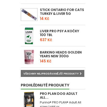
STICK ONTARIO FOR CATS
TURKEY & LIVER 5G
14 Kč
LIVER PRO PSY A KOČKY
100 TBL
637 Kč
BARKING HEADS GOLDEN
YEARS NEW 300G
145 Kč
VŠECHNY NEJPRODÁVANĚJŠÍ PRODUKTY
PROHLÉDNUTÉ PRODUKTY
PRO PLAN DOG ADULT
ALL...
Purina® PRO PLAN® Adult All
sizes Light or...