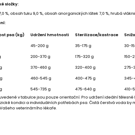
é složky:
7,0 %, obsah tuku 9,0 %, obsah anorganických látek 7,0 %, hrubá vlákni
ní:
st psa (kg)
Udržení hmotnosti
Sterilizace/kastrace
Sniž
45-200 g
35-175 g
30-15
g
200-370 g
175-320 g
150-2
g
370-460 g
320-400 g
275-
kg
460-545 g
400-475 g
345-
g
545-735 g
475-640 g
410-5
vedené v tabulce jsou pouze orientační. Pro udržení ideální tělesné 
 fyzické kondici a individuálních potřebách psa. Čistá čerstvá voda b
Vašeho veterinárního lékaře.