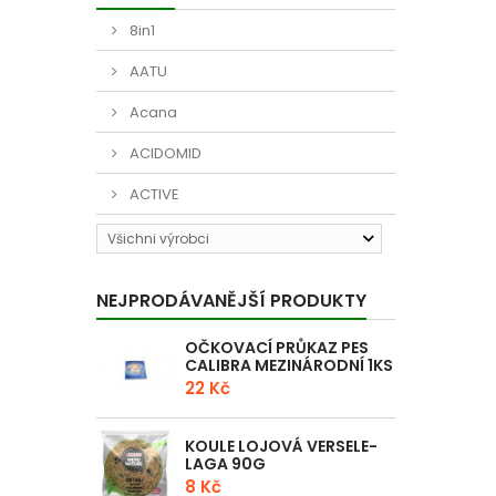
8in1
AATU
Acana
ACIDOMID
ACTIVE
Všichni výrobci
NEJPRODÁVANĚJŠÍ PRODUKTY
OČKOVACÍ PRŮKAZ PES
CALIBRA MEZINÁRODNÍ 1KS
22 Kč
KOULE LOJOVÁ VERSELE-
LAGA 90G
8 Kč