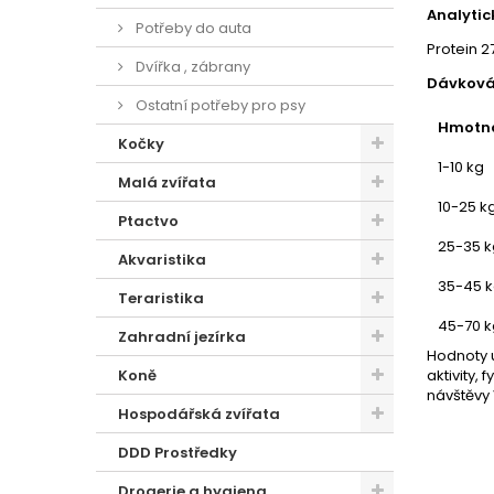
Analytick
Potřeby do auta
Protein 2
Dvířka , zábrany
Dávková
Ostatní potřeby pro psy
Hmotno
Kočky
1-10 kg
Malá zvířata
10-25 k
Ptactvo
25-35 k
Akvaristika
35-45 
Teraristika
45-70 k
Zahradní jezírka
Hodnoty u
Koně
aktivity,
návštěvy 
Hospodářská zvířata
DDD Prostředky
Drogerie a hygiena