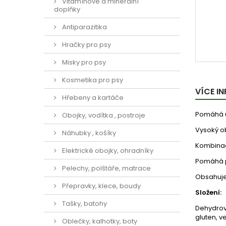
Vitamínové a minerální
doplňky
Antiparazitika
Hračky pro psy
Misky pro psy
Kosmetika pro psy
VÍCE I
Hřebeny a kartáče
Pomáhá ud
Obojky, vodítka , postroje
Vysoký ob
Náhubky , košíky
Kombinace
Elektrické obojky, ohradníky
Pomáhá p
Pelechy, polštáře, matrace
Obsahuje 
Přepravky, klece, boudy
Složení:
Tašky, batohy
Dehydrova
gluten, v
Oblečky, kalhotky, boty