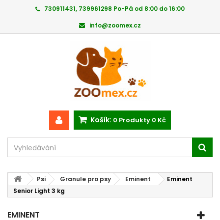
730911431, 739961298 Po-Pá od 8:00 do 16:00
info@zoomex.cz
Košík:
0
Produkty
0 Kč
Psi
Granule pro psy
Eminent
Eminent
Senior Light 3 kg
EMINENT