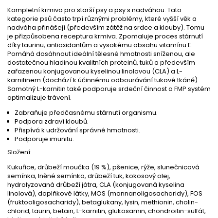
Kompletní krmivo pro starší psy a psy s nadváhou.
Tato
kategorie psů často trpí různými problémy, které vyšší věk a
nadváha přinášejí (především zátěž na srdce a klouby). Tomu
je přizpůsobena receptura krmiva. Zpomaluje proces stárnutí
díky taurinu, antioxidantům a vysokému obsahu vitamínu E.
Pomáhá dosáhnout ideální tělesné hmotnosti sníženou, ale
dostatečnou hladinou kvalitních proteinů, tuků a především
zařazenou konjugovanou kyselinou linolovou (CLA) a L-
karnitinem (dochází k účinnému odbourávání tukové tkáně).
Samotný L-karnitin také podporuje srdeční činnost a FMP systém
optimalizuje trávení.
Zabraňuje předčasnému stárnutí organismu.
Podpora zdraví kloubů.
Přispívá k udržování správné hmotnosti.
Podporuje imunitu.
Složení:
Kukuřice, drůbeží moučka (19 %), pšenice, rýže, slunečnicová
semínka, lněné semínko, drůbeží tuk, kokosový olej,
hydrolyzovaná drůbeží játra, CLA (konjugovaná kyselina
linolová), doplňkové látky, MOS (mannanoligosacharidy), FOS
(fruktooligosacharidy), betaglukany, lysin, methionin, cholin-
chlorid, taurin, betain, L-karnitin, glukosamin, chondroitin-sulfát,