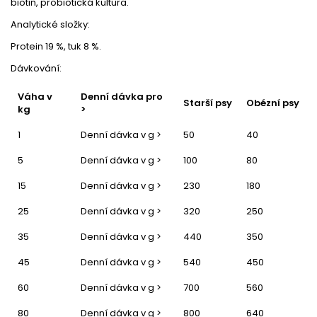
biotin, probiotická kultura.
Analytické složky:
Protein 19 %, tuk 8 %.
Dávkování:
Váha v
Denní dávka pro
Starší psy
Obézní psy
kg
>
1
Denní dávka v g >
50
40
5
Denní dávka v g >
100
80
15
Denní dávka v g >
230
180
25
Denní dávka v g >
320
250
35
Denní dávka v g >
440
350
45
Denní dávka v g >
540
450
60
Denní dávka v g >
700
560
80
Denní dávka v g >
800
640