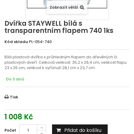
Zobrazit větší
Dvířka STAYWELL bílá s
transparentním flapem 740 1ks
Kód skladu
PL-054-740
Bílá plastová dvířka s průhledným flapem do dřevěných či
plastových dveří. Celková velikost: 35,2 x 29,4 cm, velikost flapu:
23 x 26 cm, velikost k vyříznutí 28,1 cm x 23,7 cm.
Do 3 dnů
Tisk
1 008 Kč
Přidat do košíku
Počet