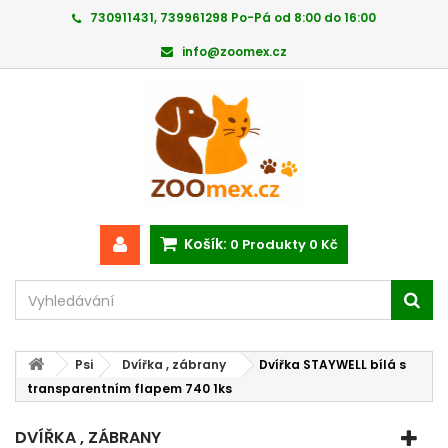
730911431, 739961298 Po-Pá od 8:00 do 16:00
info@zoomex.cz
Košík:
0
Produkty
0 Kč
Psi
Dvířka , zábrany
Dvířka STAYWELL bílá s
transparentním flapem 740 1ks
DVÍŘKA , ZÁBRANY