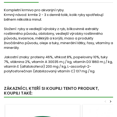
Kompletní krmivo pro akvarijní ryby.
Krmný návod: krmte 2 - 3 x denně tolik, kolik ryby spotřebují
během několika minut.
Složení: ryby a vedlejší výrobky z ryb, bílkovinné extrakty
rostlinného původu, obilobiny, vedlejší výrobky rostlinného
původu, kvasnice, měkkýši a korýši, maso a produkty
živočišného původu, oleje a tuky, minerální látky, řasy, vitamíny a
minerály.
Jakostní znaky: proteiny 46%, vlhkost 8%, popeloviny 10%, tuky
7%, vláknina 2%, vitamín A 30035 m.j./ kg, vitamín D3 1860 m.j./ kg,
vitamín E (alfatokoferol) 200 mg / kg, L-ascorbyl-2-
polyfosforečnan (stabilizovaný vitamín C) 137 mg / kg.
ZÁKAZNÍCI, KTEŘÍ SI KOUPILI TENTO PRODUKT,
KOUPILI TAKÉ:
<
>