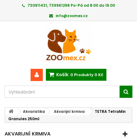
730911431, 739961298 Po-Pá od 8:00 do 16:00
info@zoomex.cz
Košík:
0
Produkty
0 Kč
Akvaristika
Akvarijní krmiva
TETRA TetraMin
Granules 250ml
AKVARIJNÍ KRMIVA