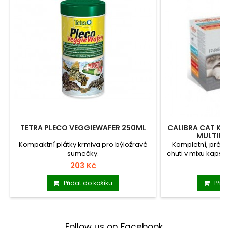
TETRA PLECO VEGGIEWAFER 250ML
CALIBRA CAT KA
MULTIPA
Kompaktní plátky krmiva pro býložravé
Kompletní, prém
sumečky.
chuti v mixu kapsi
203 Kč
2
Přidat do košíku
Přid
Follow us on Facebook