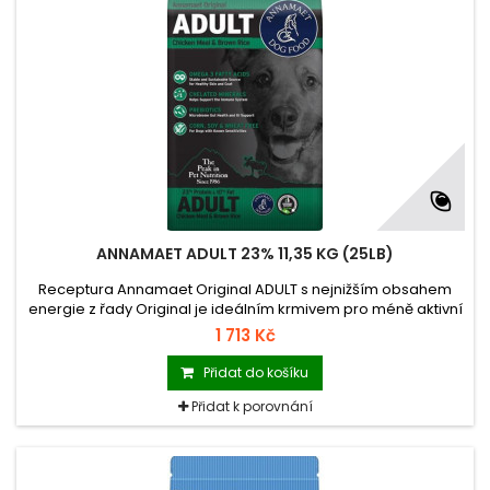
ANNAMAET ADULT 23% 11,35 KG (25LB)
Receptura Annamaet Original ADULT s nejnižším obsahem
energie z řady Original je ideálním krmivem pro méně aktivní
psy, starší psy a psy velkých plemen – obecně pro psy s
1 713 Kč
pomalejším metabolismem.
Přidat do košíku
Přidat k porovnání