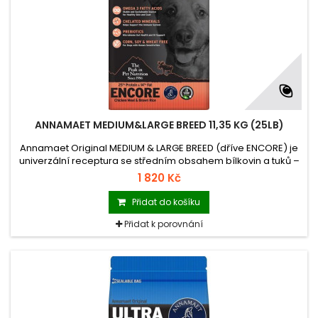
ANNAMAET MEDIUM&LARGE BREED 11,35 KG (25LB)
Annamaet Original MEDIUM & LARGE BREED (dříve ENCORE) je
univerzální receptura se středním obsahem bílkovin a tuků –
dobrá volba pro průměrně aktivní psy středně velkých
1 820 Kč
plemen, ideální pro rostoucí štěňata velkých plemen.
Přidat do košíku
Přidat k porovnání