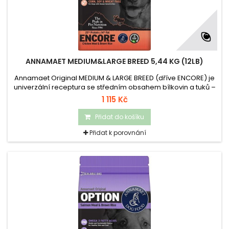
ANNAMAET MEDIUM&LARGE BREED 5,44 KG (12LB)
Annamaet Original MEDIUM & LARGE BREED (dříve ENCORE) je
univerzální receptura se středním obsahem bílkovin a tuků –
dobrá volba pro průměrně aktivní psy středně velkých
1 115 Kč
plemen, ideální pro rostoucí štěňata velkých plemen.
Přidat do košíku
Přidat k porovnání