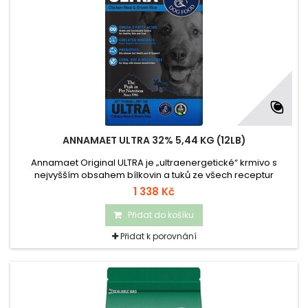
ANNAMAET ULTRA 32% 5,44 KG (12LB)
Annamaet Original ULTRA je „ultraenergetické“ krmivo s
nejvyšším obsahem bílkovin a tuků ze všech receptur
Annamaet, určené pro psy ve vysoké zátěži – pracovní i
1 338 Kč
sportovní.
Přidat do košíku
Přidat k porovnání