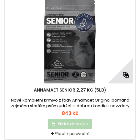
ANNAMAET SENIOR 2,27 KG (5LB)
Nové kompletní krmivo z řady Annamaet Original pomáhá
zejména starším psům udržet si dobrou kondici i navzdory
vyššímu věku.
843 Kč
Přidat do košíku
Přidat k porovnání