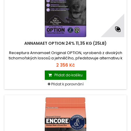
ANNAMAET OPTION 24% 11,35 KG (25LB)
Receptura Annamaet Original OPTION, vyrobená z divokých
tichomořských lososů a jehněčího, představuje alternativu k
drůbežím recepturám Annamaet, ideální např. pro psy trpící
2 356 Kč
potravinovými alergiemi a intolerancemi.
Přidat do košíku
Přidat k porovnání