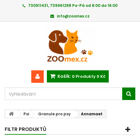
730911431, 739961298 Po-Pá od 8:00 do 16:00
info@zoomex.cz
Košík:
0
Produkty
0 Kč
Psi
Granule pro psy
Annamaet
FILTR PRODUKTŮ