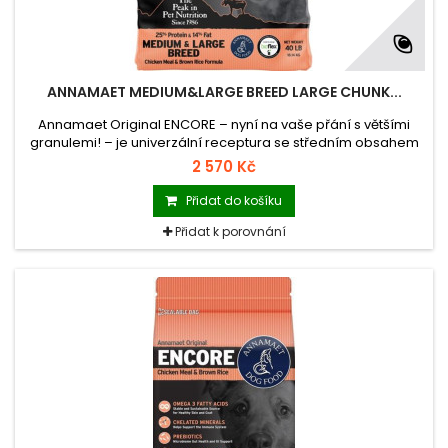
ANNAMAET MEDIUM&LARGE BREED LARGE CHUNK...
Annamaet Original ENCORE – nyní na vaše přání s většími
granulemi! – je univerzální receptura se středním obsahem
bílkovin a tuků – dobrá volba pro průměrně aktivní psy
2 570 Kč
středně velkých plemen, ideální pro rostoucí štěňata velkých
plemen.
Přidat do košíku
Přidat k porovnání