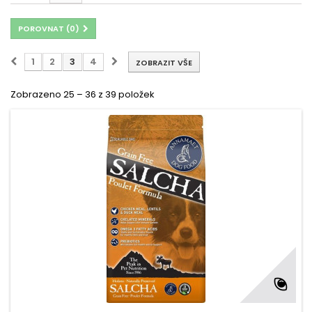
POROVNAT (
0
)
1
2
3
4
ZOBRAZIT VŠE
Zobrazeno 25 – 36 z 39 položek