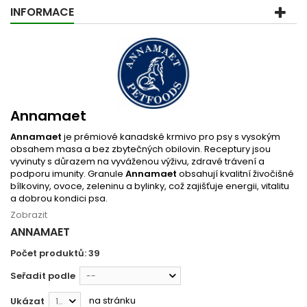
INFORMACE
Annamaet
Annamaet
je prémiové kanadské krmivo pro psy s vysokým
obsahem masa a bez zbytečných obilovin. Receptury jsou
vyvinuty s důrazem na vyváženou výživu, zdravé trávení a
podporu imunity. Granule
Annamaet
obsahují kvalitní živočišné
bílkoviny, ovoce, zeleninu a bylinky, což zajišťuje energii, vitalitu
a dobrou kondici psa.
Zobrazit
ANNAMAET
Počet produktů: 39
Seřadit podle
--
na stránku
Ukázat
12