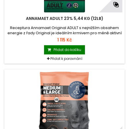
ANNAMAET ADULT 23% 5,44 KG (12LB)
Receptura Annamaet Original ADULT s nejnižším obsahem
energie z řady Original je ideálním krmivem pro méně aktivní
psy, starší psy a psy velkých plemen – obecně pro psy s
1 115 Kč
pomalejším metabolismem.
Přidat do košíku
Přidat k porovnání