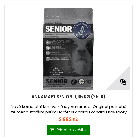
ANNAMAET SENIOR 11,35 KG (25LB)
Nové kompletní krmivo z řady Annamaet Original pomáhá
zejména starším psům udržet si dobrou kondici i navzdory
vyššímu věku.
2 892 Kč
Přidat do košíku