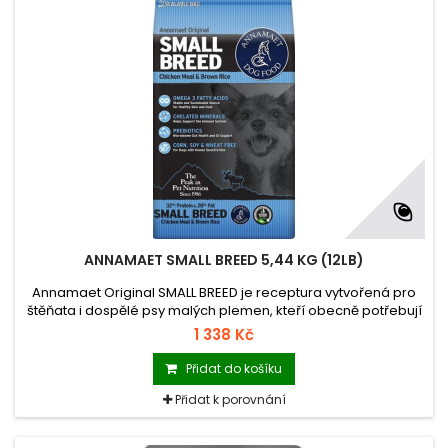
ANNAMAET SMALL BREED 5,44 KG (12LB)
Annamaet Original SMALL BREED je receptura vytvořená pro
štěňata i dospělé psy malých plemen, kteří obecně potřebují
koncentrovanější krmivo s vyšší hustotou živin v malé porci.
1 338 Kč
Přidat do košíku
Přidat k porovnání