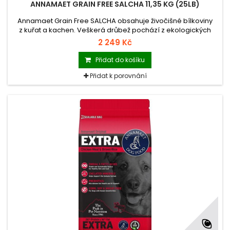
ANNAMAET GRAIN FREE SALCHA 11,35 KG (25LB)
Annamaet Grain Free SALCHA obsahuje živočišné bílkoviny
z kuřat a kachen. Veškerá drůbež pochází z ekologických
chovů nepoužívajících antibiotika ani hormony.
2 249 Kč
Přidat do košíku
Přidat k porovnání