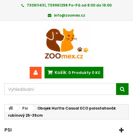
730911431, 739961298 Po-Pá od 8:00 do 16:00
info@zoomex.cz
Košík:
0
Produkty
0 Kč
Psi
Obojek Hurtta Casual ECO polostahovák
rubínový 25-35cm
PSI