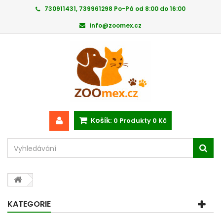
730911431, 739961298 Po-Pá od 8:00 do 16:00
info@zoomex.cz
Košík:
0
Produkty
0 Kč
KATEGORIE