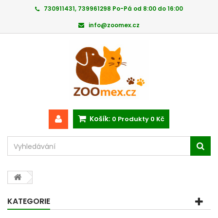
730911431, 739961298 Po-Pá od 8:00 do 16:00
info@zoomex.cz
Košík:
0
Produkty
0 Kč
KATEGORIE