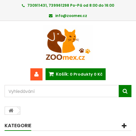
730911431, 739961298 Po-Pá od 8:00 do 16:00
info@zoomex.cz
Košík:
0
Produkty
0 Kč
KATEGORIE